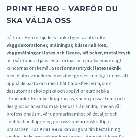
PRINT HERO – VARFÖR DU
SKA VÄLJA OSS
På Print Hero erbjuder vi olika typer av utskrifter.
Väggdekorationer, målningar, klistermärken,
väggmålningar i latex och fleece, affischer, metalltryck
och våra andra tjänster utformas och produceras enligt
kundernas önskemål.
Storformatstryck i latexteknik
med hjälp av moderna maskiner gör det möjligt för oss att
uppnå de bästa och mest hållbara effekterna, som
dessutom är ekologiska och uppfyller europeiska
standarder. En enkel köpprocess, snabb prissättning och
designstöd är vad som skiljer oss från andra, medan vår
professionalism, vår uppmärksamhet på detaljer och
snabba handläggning gör oss konkurrenskraftiga i
branschen. Hos
Print Hero
kan du göra din beställning
snabbt, bekvämt och online utan att lämna ditt hem. Se