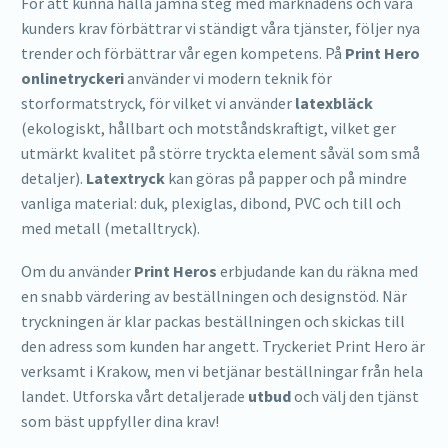
För att kunna hålla jämna steg med marknadens och våra
kunders krav förbättrar vi ständigt våra tjänster, följer nya
trender och förbättrar vår egen kompetens. På
Print Hero
onlinetryckeri
använder vi modern teknik för
storformatstryck, för vilket vi använder
latexbläck
(ekologiskt, hållbart och motståndskraftigt, vilket ger
utmärkt kvalitet på större tryckta element såväl som små
detaljer).
Latextryck
kan göras på papper och på mindre
vanliga material: duk, plexiglas, dibond, PVC och till och
med metall (metalltryck).
Om du använder
Print Heros
erbjudande kan du räkna med
en snabb värdering av beställningen och designstöd. När
tryckningen är klar packas beställningen och skickas till
den adress som kunden har angett. Tryckeriet Print Hero är
verksamt i Krakow, men vi betjänar beställningar från hela
landet. Utforska vårt detaljerade
utbud
och välj den tjänst
som bäst uppfyller dina krav!