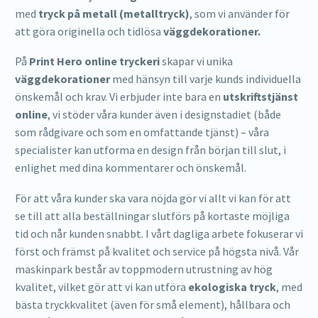
med
tryck på metall (metalltryck)
, som vi använder för
att göra originella och tidlösa
väggdekorationer.
På
Print Hero online tryckeri
skapar vi unika
väggdekorationer
med hänsyn till varje kunds individuella
önskemål och krav. Vi erbjuder inte bara en
utskriftstjänst
online
, vi stöder våra kunder även i designstadiet (både
som rådgivare och som en omfattande tjänst) – våra
specialister kan utforma en design från början till slut, i
enlighet med dina kommentarer och önskemål.
För att våra kunder ska vara nöjda gör vi allt vi kan för att
se till att alla beställningar slutförs på kortaste möjliga
tid och når kunden snabbt. I vårt dagliga arbete fokuserar vi
först och främst på kvalitet och service på högsta nivå. Vår
maskinpark består av toppmodern utrustning av hög
kvalitet, vilket gör att vi kan utföra
ekologiska tryck
, med
bästa tryckkvalitet (även för små element), hållbara och