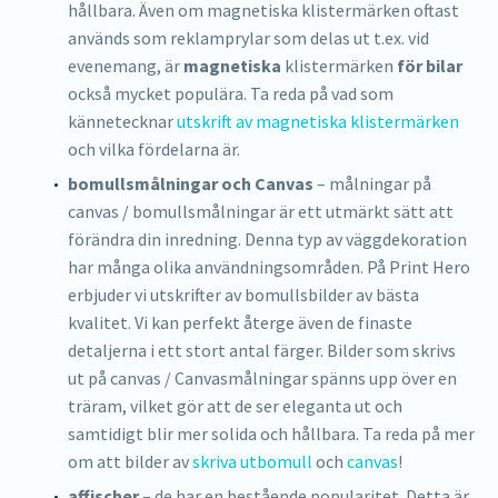
hållbara. Även om magnetiska klistermärken oftast
används som reklamprylar som delas ut t.ex. vid
evenemang, är
magnetiska
klistermärken
för bilar
också mycket populära. Ta reda på vad som
kännetecknar
utskrift av magnetiska klistermärken
och vilka fördelarna är.
bomullsmålningar och Canvas
– målningar på
canvas / bomullsmålningar är ett utmärkt sätt att
förändra din inredning. Denna typ av väggdekoration
har många olika användningsområden. På Print Hero
erbjuder vi utskrifter av bomullsbilder av bästa
kvalitet. Vi kan perfekt återge även de finaste
detaljerna i ett stort antal färger. Bilder som skrivs
ut på canvas / Canvasmålningar spänns upp över en
träram, vilket gör att de ser eleganta ut och
samtidigt blir mer solida och hållbara. Ta reda på mer
om att bilder av
skriva utbomull
och
canvas
!
affischer
– de har en bestående popularitet. Detta är