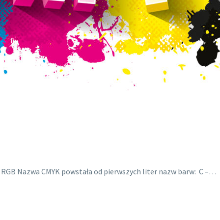
i RGB Nazwa CMYK powstała od pierwszych liter nazw barw: C –…